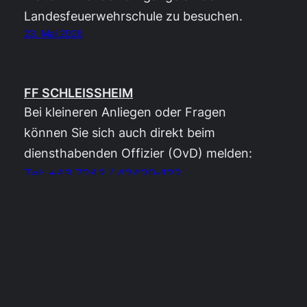
Landesfeuerwehrschule zu besuchen.
23. Mai 2026
FF SCHLEISSHEIM
Bei kleineren Anliegen oder Fragen
können Sie sich auch direkt beim
diensthabenden Offizier (OvD) melden:
Tel: +43 7242 / 42420-122
Facebook
Instagram
KONTAKT
Freiwillige Feuerwehr Schleißheim
Dorfstraße 14
4600 Schleißheim
Oberösterreich