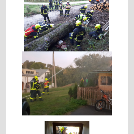
2015
JUGEND
Mannschaft
Mach mit
2021
2020
2019
2018
2017
2016
2015
SICHERHEITSINFOS
Notrufnummern
Warn und Alarmsignale