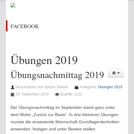
Feuerwehrhaus
Chronik
FACEBOOK
Kontakt
ÜBUNGEN & AKTIVITÄTEN
Aktivitäten 2022
Übungen 2019
Aktivitäten 2021
Aktivitäten 2020
Übungsnachmittag 2019
Aktivitäten 2019
Geschrieben von Spitzer Sabine
Kategorie:
Übungen 2019
Aktivitäten 2018
25. September 2019
Zugriffe: 1122
Aktivitäten 2017
Der Übungsnachmittag im September stand ganz unter
Aktivitäten 2016
dem Motto „Zurück zur Basis“. In drei kleineren Übungen
Übungen 2022
musste die anwesende Mannschaft Grundlagentechniken
Übungen 2021
anwenden, festigen und unter Beweis stellen.