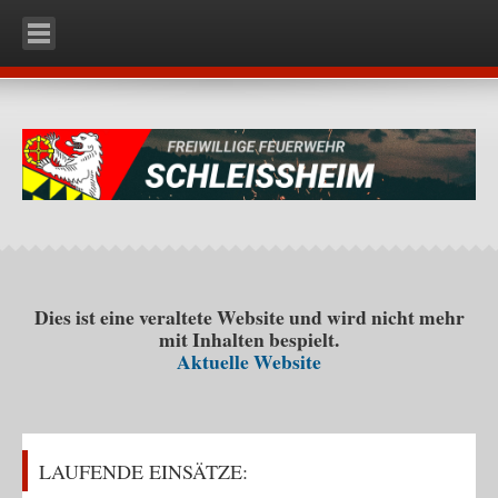
HOME
UNSERE WEHR
Organisation
Mannschaft
Fahrzeuge
RLFA-2000 (Rüstlöschfahrzeug)
KDO (Kommando)
Dies ist eine veraltete Website und wird nicht mehr
mit Inhalten bespielt.
KLF (Kleinlöschfahrzeug)
Aktuelle Website
Ausrüstung
Einsatzbekleidung
Schutzstiefel
LAUFENDE EINSÄTZE:
Schutzhelm