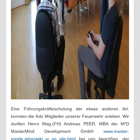
Eine Führungskräfteschulung der etwas anderen Art,
konnten die Kdo Mitglieder unserer Feuerwehr erleben. Wir
durften Herrn Mag.(FH) Andreas PEER, MBA der M²D
MasterMind Development GmbH
www.master-
minde.at/projekt_vr_on_site.html
bei uns begrüßen, der