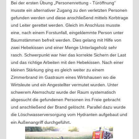
Bei der ersten Übung „Personenrettung - Türöffnung“
Übungen 2020
musste ein alternativer Zugang zu den verletzten Personen
Übungen 2019
gefunden werden und diese anschließend mittels Korbtrage
und Leiter gerettet werden. Gleich im Anschluss musste
Übungen 2018
eine, nach einem Forstunfall, eingeklemmte Person unter
Übungen 2017
Baumstämmen befreit werden. Dies gelang mit Hilfe von
Übungen 2016
zwei Hebekissen und einer Menge Unterlageholz sehr
EINSÄTZE
rasch. Schwerpunkt war hier das korrekte Sichern der Last
und das richtige Arbeiten mit den Hebekissen. Nach einer
Einsätze 2022
kleinen Stärkung ging es gleich weiter zu einem
Zimmerbrand im Gastraum eines Wirtshausen wo die
2021
Wirtsleute und ein Angestellter vermutet wurden. Unter
2020
schwerem Atemschutz wurde der Raum systematisch
2019
abgesucht die gefundenen Personen ins Freie gebracht
und anschließend der Brand gelöscht. Parallel dazu wurde
2018
die Löschwasserversorgung vom Hydranten aufgebaut und
2017
.
ein Außenangriff durchgeführt
2016