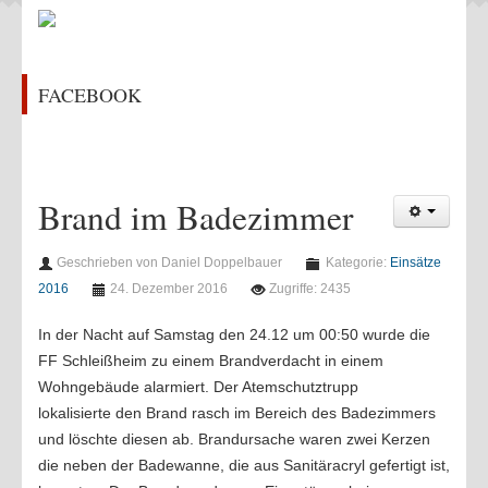
Feuerwehrhaus
Chronik
FACEBOOK
Kontakt
ÜBUNGEN & AKTIVITÄTEN
Aktivitäten 2022
Brand im Badezimmer
Aktivitäten 2021
Aktivitäten 2020
Geschrieben von Daniel Doppelbauer
Kategorie:
Einsätze
Aktivitäten 2019
2016
24. Dezember 2016
Zugriffe: 2435
Aktivitäten 2018
In der Nacht auf Samstag den 24.12 um 00:50 wurde die
Aktivitäten 2017
FF Schleißheim zu einem Brandverdacht in einem
Wohngebäude alarmiert. Der Atemschutztrupp
Aktivitäten 2016
lokalisierte den Brand rasch im Bereich des Badezimmers
Übungen 2022
und löschte diesen ab. Brandursache waren zwei Kerzen
die neben der Badewanne, die aus Sanitäracryl gefertigt ist,
Übungen 2021