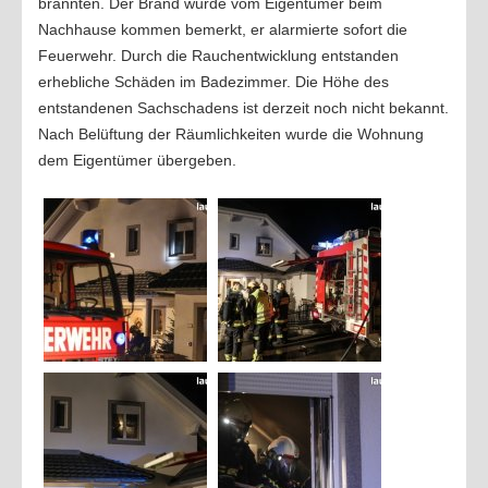
brannten. Der Brand wurde vom Eigentümer beim
Übungen 2020
Nachhause kommen bemerkt, er alarmierte sofort die
Übungen 2019
Feuerwehr. Durch die Rauchentwicklung entstanden
erhebliche Schäden im Badezimmer. Die Höhe des
Übungen 2018
entstandenen Sachschadens ist derzeit noch nicht bekannt.
Übungen 2017
Nach Belüftung der Räumlichkeiten wurde die Wohnung
dem Eigentümer übergeben.
Übungen 2016
EINSÄTZE
Einsätze 2022
2021
2020
2019
2018
2017
2016