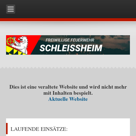
HOME
UNSERE WEHR
Organisation
Mannschaft
Fahrzeuge
RLFA-2000 (Rüstlöschfahrzeug)
KDO (Kommando)
Dies ist eine veraltete Website und wird nicht mehr
mit Inhalten bespielt.
KLF (Kleinlöschfahrzeug)
Aktuelle Website
Ausrüstung
Einsatzbekleidung
Schutzstiefel
LAUFENDE EINSÄTZE:
Schutzhelm