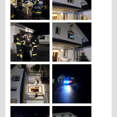
Brandschutz
ÖAMTC Rettungskarte für Auto
Brandgefahren im Wohnbereich
Hochwasser
Sicherheitstipps Silvester
Sicherheitstipps Weihnachten
Verhalten bei Gewitter
Gefährliche Stoffe
Richtlinien Lagerfeuer
Allgemeine Informationen
SONSTIGES
Web Links
Downloads