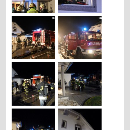
2015
JUGEND
Mannschaft
Mach mit
2021
2020
2019
2018
2017
2016
2015
SICHERHEITSINFOS
Notrufnummern
Warn und Alarmsignale