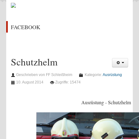
Feuerwehrhaus
Chronik
FACEBOOK
Kontakt
ÜBUNGEN & AKTIVITÄTEN
Aktivitäten 2022
Schutzhelm
Aktivitäten 2021
Aktivitäten 2020
Geschrieben von FF Schleißheim
Kategorie:
Ausrüstung
Aktivitäten 2019
10. August 2014
Zugriffe: 15474
Aktivitäten 2018
Ausrüstung - Schutzhelm
Aktivitäten 2017
Aktivitäten 2016
Übungen 2022
Übungen 2021