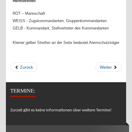
Helmstreifen
Brandschutz
ROT – Mannschaft
ÖAMTC Rettungskarte für Auto
WEISS - Zugskommandanten, Gruppenkommandanten
GELB - Kommandant, Stellvertreter des Kommandanten
Brandgefahren im Wohnbereich
Hochwasser
Kleiner gelber Streifen an der Seite bedeutet Atemschutzträger
Sicherheitstipps Silvester
Sicherheitstipps Weihnachten
Zurück
Weiter
Verhalten bei Gewitter
Gefährliche Stoffe
Richtlinien Lagerfeuer
TERMINE:
Allgemeine Informationen
SONSTIGES
Zurzeit gibt es keine Informationen über weitere Termine!
Web Links
Downloads