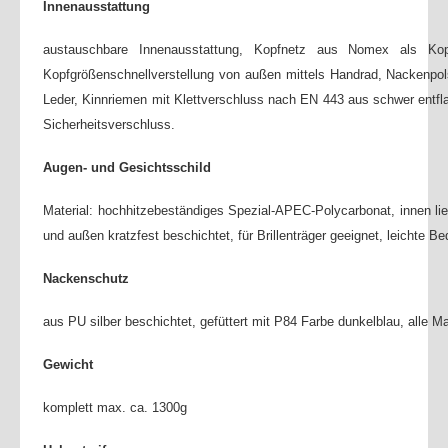
Innenausstattung
2015
JUGEND
austauschbare Innenausstattung, Kopfnetz aus Nomex als Kopfa
Mannschaft
Kopfgrößenschnellverstellung von außen mittels Handrad, Nackenpol
Leder, Kinnriemen mit Klettverschluss nach EN 443 aus schwer ent
Mach mit
Sicherheitsverschluss.
2021
Augen- und Gesichtsschild
2020
2019
Material: hochhitzebeständiges Spezial-APEC-Polycarbonat, innen lie
und außen kratzfest beschichtet, für Brillenträger geeignet, leichte Be
2018
2017
Nackenschutz
2016
aus PU silber beschichtet, gefüttert mit P84 Farbe dunkelblau, alle 
2015
Gewicht
SICHERHEITSINFOS
komplett max. ca. 1300g
Notrufnummern
Warn und Alarmsignale