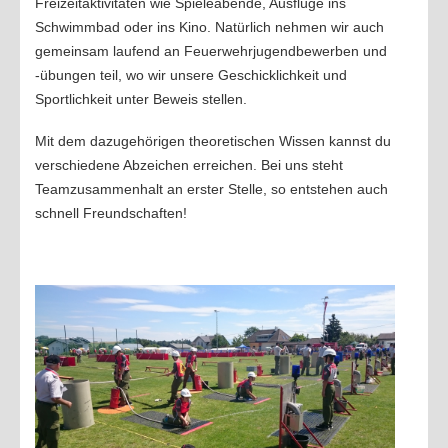
Freizeitaktivitäten wie Spieleabende, Ausflüge ins
2015
Schwimmbad oder ins Kino. Natürlich nehmen wir auch
JUGEND
gemeinsam laufend an Feuerwehrjugendbewerben und
Mannschaft
-übungen teil, wo wir unsere Geschicklichkeit und
Sportlichkeit unter Beweis stellen.
Mach mit
2021
Mit dem dazugehörigen theoretischen Wissen kannst du
verschiedene Abzeichen erreichen. Bei uns steht
2020
Teamzusammenhalt an erster Stelle, so entstehen auch
2019
schnell Freundschaften!
2018
2017
2016
2015
SICHERHEITSINFOS
Notrufnummern
Warn und Alarmsignale