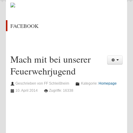
Feuerwehrhaus
Chronik
FACEBOOK
Kontakt
ÜBUNGEN & AKTIVITÄTEN
Aktivitäten 2022
Mach mit bei unserer
Aktivitäten 2021
Feuerwehrjugend
Aktivitäten 2020
Aktivitäten 2019
Geschrieben von FF Schleißheim
Kategorie:
Homepage
Aktivitäten 2018
10. April 2014
Zugriffe: 16338
Aktivitäten 2017
Aktivitäten 2016
Übungen 2022
Übungen 2021