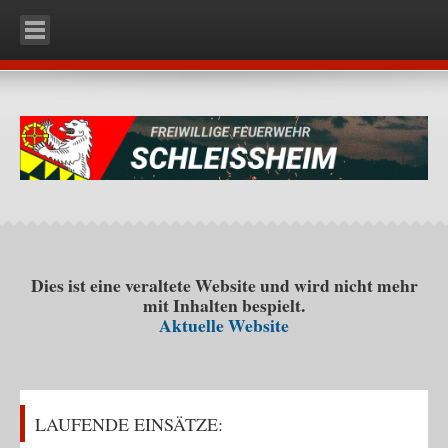
HOME
UNSERE WEHR
Organisation
Mannschaft
Fahrzeuge
RLFA-2000 (Rüstlöschfahrzeug)
KDO (Kommando)
Dies ist eine veraltete Website und wird nicht mehr
mit Inhalten bespielt.
KLF (Kleinlöschfahrzeug)
Aktuelle Website
Ausrüstung
Einsatzbekleidung
Schutzstiefel
LAUFENDE EINSÄTZE:
Schutzhelm