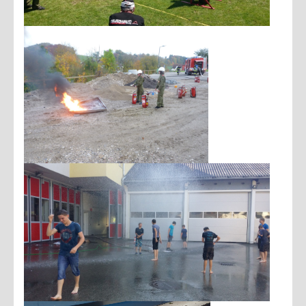
Brandschutz
ÖAMTC Rettungskarte für Auto
Brandgefahren im Wohnbereich
Hochwasser
Sicherheitstipps Silvester
Sicherheitstipps Weihnachten
Verhalten bei Gewitter
Gefährliche Stoffe
Richtlinien Lagerfeuer
Allgemeine Informationen
SONSTIGES
Web Links
Downloads