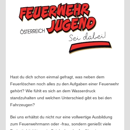
Übungen 2020
Übungen 2019
Übungen 2018
Übungen 2017
Übungen 2016
EINSÄTZE
Einsätze 2022
2021
Hast du dich schon einmal gefragt, was neben dem
2020
Feuerlöschen noch alles zu den Aufgaben einer Feuerwehr
gehört? Wie fühlt es sich an dem Wasserdruck
2019
standzuhalten und welchen Unterschied gibt es bei den
2018
Fahrzeugen?
2017
Bei uns erhältst du nicht nur eine vollwertige Ausbildung
2016
zum Feuerwehrmann oder -frau, sondern genießt viele