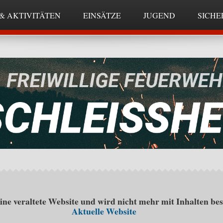
& AKTIVITÄTEN
EINSÄTZE
JUGEND
SICHE
eine veraltete Website und wird nicht mehr mit Inhalten bes
Aktuelle Website