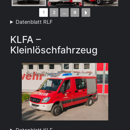
1
2
...
9
Datenblatt RLF
KLFA –
Kleinlöschfahrzeug