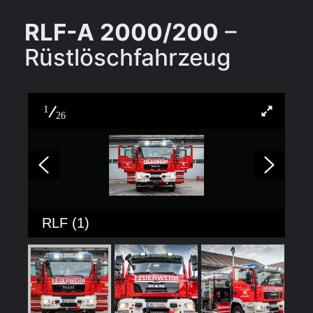
RLF-A 2000/200
–
Rüstlöschfahrzeug
1
26
RLF (1)