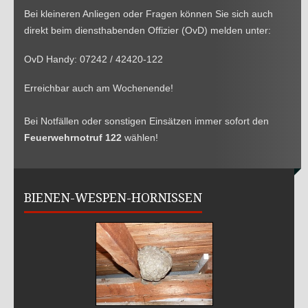
2015
Bei kleineren Anliegen oder Fragen können Sie sich auch
JUGEND
direkt beim diensthabenden Offizier (OvD) melden unter:
Mannschaft
OvD Handy: 07242 / 42420-122
Mach mit
Erreichbar auch am Wochenende!
2021
2020
Bei Notfällen oder sonstigen Einsätzen immer sofort den
Feuerwehrnotruf 122
wählen!
2019
2018
2017
BIENEN-WESPEN-HORNISSEN
2016
2015
SICHERHEITSINFOS
Notrufnummern
Warn und Alarmsignale