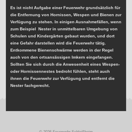
Es ist nicht Aufgabe einer Feuerwehr grundsätzlich für
Brandschutz
die Entfernung von Hornissen, Wespen und Bienen zur
ÖAMTC Rettungskarte für Auto
Verfügung zu stehen. In einigen Ausnahmefällen, wenn
Brandgefahren im Wohnbereich
zum Beispiel Nester in unmittelbaren Umgebung von
Schulen und Kindergärten gebaut wurden, und dort
Hochwasser
eine Gefahr darstellen wird die Feuerwehr tätig.
Sicherheitstipps Silvester
Entkommene Bienenschwärme werden in der Regel
auch von den ortsansässigen Imkern eingefangen.
Sicherheitstipps Weihnachten
Sollten Sie sich durch die Anwesenheit eines Wespen-
Verhalten bei Gewitter
oder Hornissennestes bedroht fühlen, steht auch
ihnen die Feuerwehr zur Verfügung und entfernt die
Gefährliche Stoffe
Nester fachgerecht.
Richtlinien Lagerfeuer
Allgemeine Informationen
SONSTIGES
Web Links
Downloads
© 2026 Feuerwehr Schleißheim