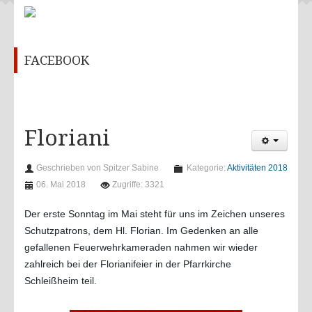
Feuerwehrhaus
Chronik
FACEBOOK
Kontakt
ÜBUNGEN & AKTIVITÄTEN
Aktivitäten 2022
Floriani
Aktivitäten 2021
Aktivitäten 2020
Geschrieben von Spitzer Sabine
Kategorie:
Aktivitäten 2018
Aktivitäten 2019
06. Mai 2018
Zugriffe: 3321
Aktivitäten 2018
Der erste Sonntag im Mai steht für uns im Zeichen unseres
Aktivitäten 2017
Schutzpatrons, dem Hl. Florian. Im Gedenken an alle
gefallenen Feuerwehrkameraden nahmen wir wieder
Aktivitäten 2016
zahlreich bei der Florianifeier in der Pfarrkirche
Übungen 2022
Schleißheim teil.
Übungen 2021