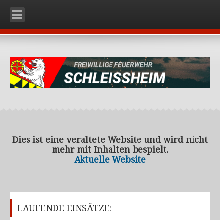
HOME
UNSERE WEHR
Organisation
Mannschaft
Fahrzeuge
RLFA-2000 (Rüstlöschfahrzeug)
KDO (Kommando)
Dies ist eine veraltete Website und wird nicht
mehr mit Inhalten bespielt.
KLF (Kleinlöschfahrzeug)
Aktuelle Website
Ausrüstung
Einsatzbekleidung
Schutzstiefel
LAUFENDE EINSÄTZE:
Schutzhelm