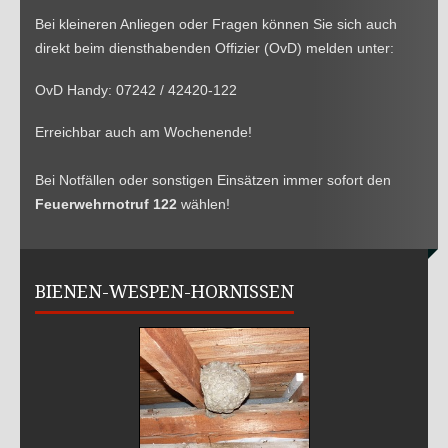
2015
Bei kleineren Anliegen oder Fragen können Sie sich auch
JUGEND
direkt beim diensthabenden Offizier (OvD) melden unter:
Mannschaft
OvD Handy: 07242 / 42420-122
Mach mit
Erreichbar auch am Wochenende!
2021
2020
Bei Notfällen oder sonstigen Einsätzen immer sofort den
Feuerwehrnotruf 122
wählen!
2019
2018
2017
BIENEN-WESPEN-HORNISSEN
2016
2015
SICHERHEITSINFOS
Notrufnummern
Warn und Alarmsignale