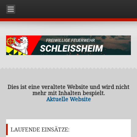
HOME
UNSERE WEHR
Organisation
Mannschaft
Fahrzeuge
RLFA-2000 (Rüstlöschfahrzeug)
KDO (Kommando)
Dies ist eine veraltete Website und wird nicht
mehr mit Inhalten bespielt.
KLF (Kleinlöschfahrzeug)
Aktuelle Website
Ausrüstung
Einsatzbekleidung
Schutzstiefel
LAUFENDE EINSÄTZE:
Schutzhelm