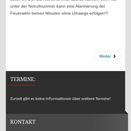
Übungen 2020
unter der Notrufnummer kann eine Alarmierung der
Feuerwehr binnen Minuten ohne Umwege erfolgen!!!
Übungen 2019
Übungen 2018
Übungen 2017
Übungen 2016
EINSÄTZE
Weiter
Einsätze 2022
2021
TERMINE:
2020
2019
Zurzeit gibt es keine Informationen über weitere Termine!
2018
2017
KONTAKT
2016