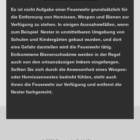
Brandschutz
Es ist nicht Aufgabe einer Feuerwehr grundsätzlich für
die Entfernung von Hornissen, Wespen und Bienen zur
ÖAMTC Rettungskarte für Auto
Verfügung zu stehen. In einigen Ausnahmefällen, wenn
Brandgefahren im Wohnbereich
zum Beispiel Nester in unmittelbaren Umgebung von
Schulen und Kindergärten gebaut wurden, und dort
Hochwasser
eine Gefahr darstellen wird die Feuerwehr tätig.
Sicherheitstipps Silvester
Entkommene Bienenschwärme werden in der Regel
auch von den ortsansässigen Imkern eingefangen.
Sicherheitstipps Weihnachten
Sollten Sie sich durch die Anwesenheit eines Wespen-
Verhalten bei Gewitter
oder Hornissennestes bedroht fühlen, steht auch
Gefährliche Stoffe
ihnen die Feuerwehr zur Verfügung und entfernt die
Nester fachgerecht.
Richtlinien Lagerfeuer
Allgemeine Informationen
SONSTIGES
Web Links
Downloads