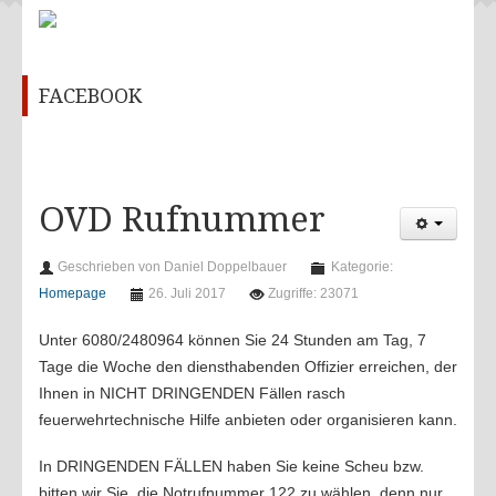
Feuerwehrhaus
Chronik
FACEBOOK
Kontakt
ÜBUNGEN & AKTIVITÄTEN
Aktivitäten 2022
OVD Rufnummer
Aktivitäten 2021
Aktivitäten 2020
Geschrieben von Daniel Doppelbauer
Kategorie:
Aktivitäten 2019
Homepage
26. Juli 2017
Zugriffe: 23071
Aktivitäten 2018
Unter 6080/2480964 können Sie 24 Stunden am Tag, 7
Aktivitäten 2017
Tage die Woche den diensthabenden Offizier erreichen, der
Ihnen in NICHT DRINGENDEN Fällen rasch
Aktivitäten 2016
feuerwehrtechnische Hilfe anbieten oder organisieren kann.
Übungen 2022
In DRINGENDEN FÄLLEN haben Sie keine Scheu bzw.
Übungen 2021
bitten wir Sie, die Notrufnummer 122 zu wählen, denn nur