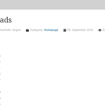
ads
hanhofer Jürgen
Kategorie:
Homepage
09. September 2014
Zu
6
5
4
3
2
1
0
9
8